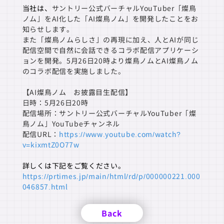
当社は、
サントリー公式バーチャルYouTuber「燦鳥
ノム」をAI化した「AI燦鳥ノム」を開発したことをお
知らせします。
また「燦鳥ノムらしさ」の再現に加え、人とAIが同じ
配信空間で自然に会話できるコラボ配信アプリケーシ
ョンを開発。5月26日20時より燦鳥ノムとAI燦鳥ノム
のコラボ配信を実施しました。
【AI燦鳥ノム お披露目生配信】
日時：5月26日20時
配信場所：サントリー公式バーチャルYouTuber「燦
鳥ノム」YouTubeチャンネル
配信URL：
https://www.youtube.com/watch?
v=kixmtZ0O77w
詳しくは下記をご覧ください。
https://prtimes.jp/main/html/rd/p/000000221.000
046857.html
Back