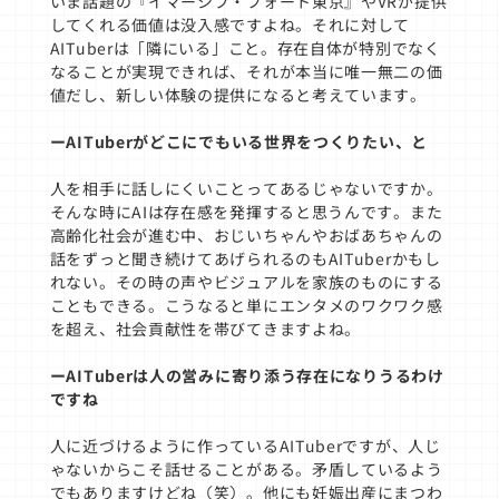
いま話題の『イマーシブ・フォート東京』やVRが提供
してくれる価値は没入感ですよね。それに対して
AITuberは「隣にいる」こと。存在自体が特別でなく
なることが実現できれば、それが本当に唯一無二の価
値だし、新しい体験の提供になると考えています。
ーAITuberがどこにでもいる世界をつくりたい、と
人を相手に話しにくいことってあるじゃないですか。
そんな時にAIは存在感を発揮すると思うんです。また
高齢化社会が進む中、おじいちゃんやおばあちゃんの
話をずっと聞き続けてあげられるのもAITuberかもし
れない。その時の声やビジュアルを家族のものにする
こともできる。こうなると単にエンタメのワクワク感
を超え、社会貢献性を帯びてきますよね。
ーAITuberは人の営みに寄り添う存在になりうるわけ
ですね
人に近づけるように作っているAITuberですが、人じ
ゃないからこそ話せることがある。矛盾しているよう
でもありますけどね（笑）。他にも妊娠出産にまつわ