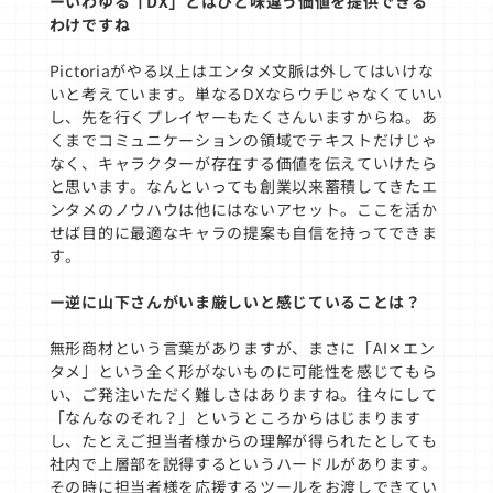
ーいわゆる「DX」とはひと味違う価値を提供できる
わけですね
Pictoriaがやる以上はエンタメ文脈は外してはいけな
いと考えています。単なるDXならウチじゃなくていい
し、先を行くプレイヤーもたくさんいますからね。あ
くまでコミュニケーションの領域でテキストだけじゃ
なく、キャラクターが存在する価値を伝えていけたら
と思います。なんといっても創業以来蓄積してきたエ
ンタメのノウハウは他にはないアセット。ここを活か
せば目的に最適なキャラの提案も自信を持ってできま
す。
ー逆に山下さんがいま厳しいと感じていることは？
無形商材という言葉がありますが、まさに「AI✕エン
タメ」という全く形がないものに可能性を感じてもら
い、ご発注いただく難しさはありますね。往々にして
「なんなのそれ？」というところからはじまります
し、たとえご担当者様からの理解が得られたとしても
社内で上層部を説得するというハードルがあります。
その時に担当者様を応援するツールをお渡しできてい