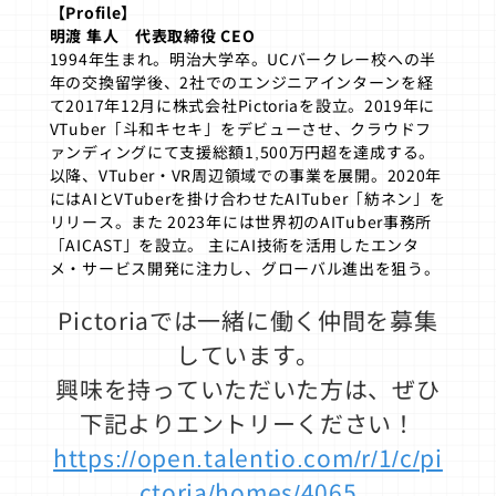
【Profile】
明渡 隼人 代表取締役 CEO
1994年生まれ。明治大学卒。UCバークレー校への半
年の交換留学後、2社でのエンジニアインターンを経
て2017年12月に株式会社Pictoriaを設立。2019年に
VTuber「斗和キセキ」をデビューさせ、クラウドフ
ァンディングにて支援総額1,500万円超を達成する。
以降、VTuber・VR周辺領域での事業を展開。2020年
にはAIとVTuberを掛け合わせたAITuber「紡ネン」を
リリース。また 2023年には世界初のAITuber事務所
「AICAST」を設立。 主にAI技術を活用したエンタ
メ・サービス開発に注力し、グローバル進出を狙う。
Pictoriaでは一緒に働く仲間を募集
しています。
興味を持っていただいた方は、ぜひ
下記よりエントリーください！
https://open.talentio.com/r/1/c/pi
ctoria/homes/4065