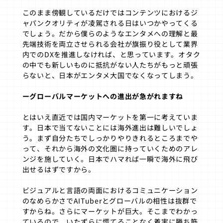
このまま傍観しているだけではコンテンツにおけるジ
ャパンクオリティが凌駕される日はいつかやってくる
でしょう。だから僕らのようなエンタメへの理解と最
先端技術を両立させられる会社が旗振り役として業界
内でのDXを推進しなければ、と思っています。オタク
の中でも新しいものに抵抗がない人たちがもっと頑張
らないと、日本がエンタメ大国でなくなってしまう。
ーグローバルマーケットへの進出が急がれますね
とはいえ直近では国内マーケットを第一に考えていま
す。日本で当てないことには海外進出は難しいでしょ
う。まず自分たちでしっかりやりきれるところまでや
って、それから海外の文化圏に持っていくためのアレ
ンジを施していく。日本でハマれば一瞬で海外に飛び
出せるはずですから。
ビジュアルと言語の両面におけるコミュニケーション
のなめらかさでAITuberとグローバルの相性は抜群で
すからね。さらにマーケットが巨大。そこまでわかっ
ているので、いたずらに慌てることなく着実に勝ち筋