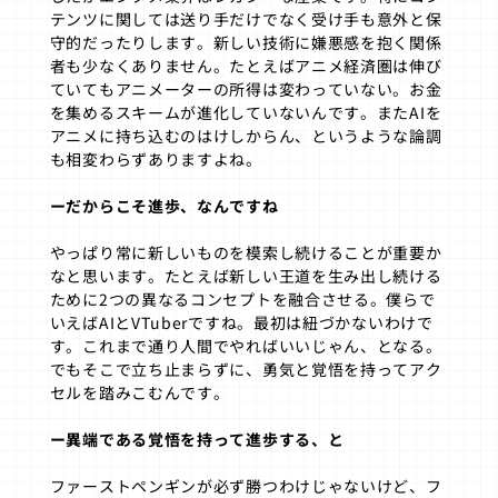
テンツに関しては送り手だけでなく受け手も意外と保
守的だったりします。新しい技術に嫌悪感を抱く関係
者も少なくありません。たとえばアニメ経済圏は伸び
ていてもアニメーターの所得は変わっていない。お金
を集めるスキームが進化していないんです。またAIを
アニメに持ち込むのはけしからん、というような論調
も相変わらずありますよね。
ーだからこそ進歩、なんですね
やっぱり常に新しいものを模索し続けることが重要か
なと思います。たとえば新しい王道を生み出し続ける
ために2つの異なるコンセプトを融合させる。僕らで
いえばAIとVTuberですね。最初は紐づかないわけで
す。これまで通り人間でやればいいじゃん、となる。
でもそこで立ち止まらずに、勇気と覚悟を持ってアク
セルを踏みこむんです。
ー異端である覚悟を持って進歩する、と
ファーストペンギンが必ず勝つわけじゃないけど、フ