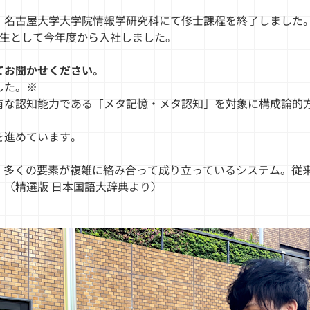
、名古屋大学大学院情報学研究科にて修士課程を終了しました
人学生として今年度から入社しました。
てお聞かせください。
した。※
有な認知能力である「メタ記憶・メタ認知」を対象に構成論的
を進めています。
em の訳語) 多くの要素が複雑に絡み合って成り立っているシステ
（精選版 日本国語大辞典より）