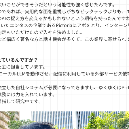
広いことができそうだという可能性も強く感じたんです。
のであれば、実用的な面を重視しがちなビックテックよりも、
AIの捉え方を変えるかもしれないという期待を持ったんです
ていたエンタメの企業であるPictoriaにアポをとり、インタ
内定もいただけたので入社を決めました。
など幅広く著名な方と話す機会が多くて、この業界に寄せられ
されているんですか？
を主に担当しています。
o上でローカルLLMを動作させ、配信に利用している外部サービ
した自社システムが必要になってきますし、ゆくゆくはPicto
業務には力を入れています。
目指して研究中です。