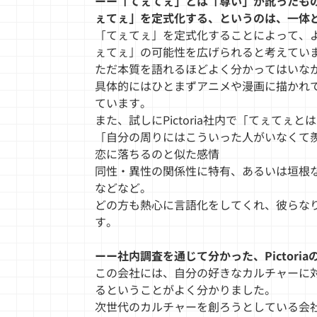
ーー「てぇてぇ」とは「尊い」が訛ったもの
ぇてぇ」を定式化する、というのは、一体
「てぇてぇ」を定式化することによって、
ぇてぇ」の可能性を広げられると考えてい
ただ本質を語れるほどよく分かってはいな
具体的にはひとまずアニメや漫画に描かれ
ています。
また、試しにPictoria社内で「てぇ
「自分の周りにはこういった人がいなくて
恋に落ちるのと似た感情
同性・異性の関係性に特有、あるいは垣根
などなど。
どの方も熱心に言語化をしてくれ、彼らな
す。
ーー社内調査を通じて分かった、Pictori
この会社には、自分の好きなカルチャーに
るということがよく分かりました。
次世代のカルチャーを創ろうとしている会