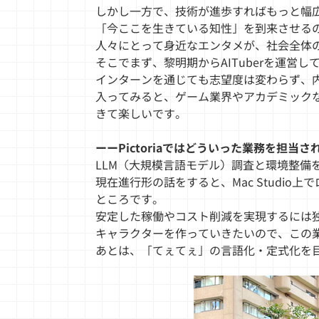
しかし一方で、技術が進歩すればもっと幅
「今ここを生きている知性」を到来させる
人々にとって身近なエンタメが、社会全体の
そこでまず、黎明期からAITuberを運営し
インターンを通じても志望度は変わらず、
入ってみると、ゲーム業界やアカデミック
きて楽しいです。
ーーPictoriaではどういった業務を担当
LLM（大規模言語モデル）調査と環境整備
現在進行形の話をすると、Mac Studi
ところです。
安定した稼働やコスト削減を実現するには独立
キャラクターを作っていきたいので、この
あとは、「てぇてぇ」の言語化・定式化を