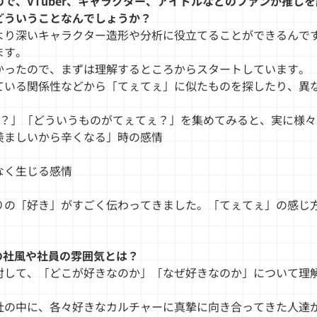
で、VTuber、キャラクター、アイドルなどのファンが推し
どういうことなんでしょうか？
より深いキャラクター造形や分析に役立てることができるんです
ます。
かったので、まずは理解するところからスタートしています。
ている関係性などから「てぇてぇ」に似たものを探したり、異
てぇとは？」「どういうものがてぇてぇ？」を集めてみると、実に
羨ましいから辛くなる」時の感情
なく生じる感情
りの「好き」がすごく伝わってきました。「てぇてぇ」の感じ
aの社風や社員の雰囲気とは？
対して、「どこが好きなのか」「なぜ好きなのか」について理
社の中に、各々好きなカルチャーに真摯に向き合ってきた人達